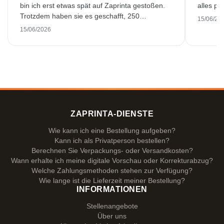
bin ich erst etwas spät auf Zaprinta gestoßen.
alles pr
Trotzdem haben sie es geschafft, 250
15/06/20
wunderschön bedruckte Emaillebecher
15/06/2026
pünktlich zu liefern. Ich bin sehr zufrieden.
Vielen Dank!
ZAPRINTA-DIENSTE
Wie kann ich eine Bestellung aufgeben?
Kann ich als Privatperson bestellen?
Berechnen Sie Verpackungs- oder Versandkosten?
Wann erhalte ich meine digitale Vorschau oder Korrekturabzug?
Welche Zahlungsmethoden stehen zur Verfügung?
Wie lange ist die Lieferzeit meiner Bestellung?
INFORMATIONEN
Stellenangebote
Über uns