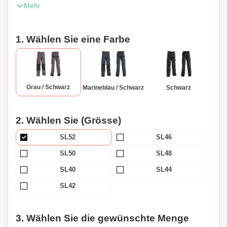
Mehr
pockets 2 back pockets Knee pockets Extendable hem EN
ISO 13688:2013 EN ISO 15797:2004/AC:2004 Main fabric:
65% polyester - 35% cotton twill 230g/m² water-repellent
1. Wählen Sie eine Farbe
surface coating Reinforcement fabric: 100% Oxford
polyester 600D water-repellent surface coating Pro-
Reforce
Grau / Schwarz
Marineblau / Schwarz
Schwarz
2. Wählen Sie (Grösse)
SL52
SL46
SL50
SL48
SL40
SL44
SL42
3. Wählen Sie die gewünschte Menge