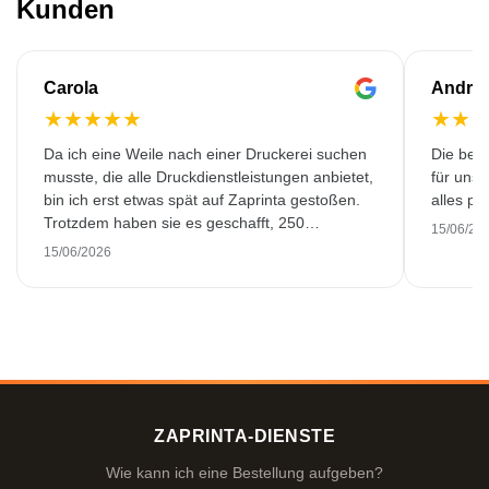
Kunden
Carola
Andre
★
★
★
★
★
★
★
Da ich eine Weile nach einer Druckerei suchen
Die bedr
musste, die alle Druckdienstleistungen anbietet,
für unse
bin ich erst etwas spät auf Zaprinta gestoßen.
alles pr
Trotzdem haben sie es geschafft, 250
15/06/20
wunderschön bedruckte Emaillebecher
15/06/2026
pünktlich zu liefern. Ich bin sehr zufrieden.
Vielen Dank!
ZAPRINTA-DIENSTE
Wie kann ich eine Bestellung aufgeben?