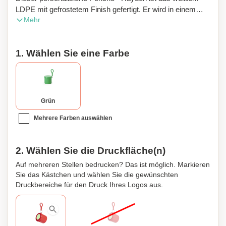
LDPE mit gefrostetem Finish gefertigt. Er wird in einem
Mehr
individuellen Etui mit passendem Deckel und
Karabinerhaken geliefert. Der Poncho ist
zusammenklappbar und kompakt, sodass er leicht
1. Wählen Sie eine Farbe
transportiert werden kann. Das Etui ist in einer großen
Auswahl an leuchtenden Farben erhältlich. Einheitsgröße
für Erwachsene.
Grün
Mehrere Farben auswählen
2. Wählen Sie die Druckfläche(n)
Auf mehreren Stellen bedrucken? Das ist möglich. Markieren
Sie das Kästchen und wählen Sie die gewünschten
Druckbereiche für den Druck Ihres Logos aus.