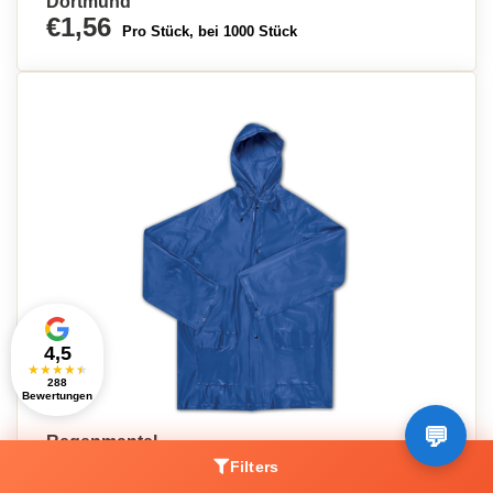
Dortmund
€1,56
Pro Stück, bei 1000 Stück
4,5
★
★
★
★
★
288
Bewertungen
Regenmantel
Filters
PREIS AUF ANFRAGE