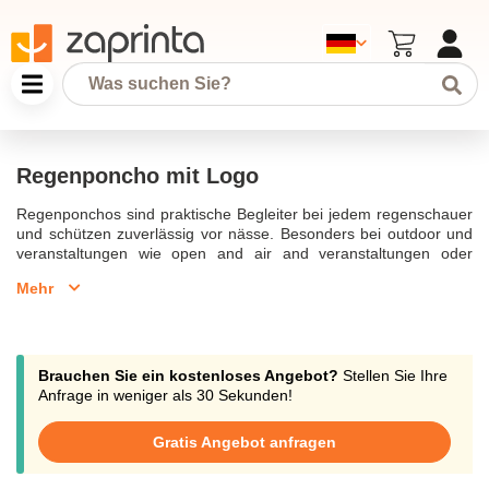
Regenponcho mit Logo
Regenponchos sind praktische Begleiter bei jedem regenschauer
und schützen zuverlässig vor nässe. Besonders bei outdoor und
veranstaltungen wie open and air and veranstaltungen oder
festivals sind regenponchos als werbeartikel sehr beliebt. Sie
Mehr
bieten eine große werbefläche, um Ihr firmenlogo oder eine
werbebotschaft zu präsentieren. Regenponcho mit logo
bedrucken lassen eröffnet zahlreiche Möglichkeiten, Ihre marke
sichtbar zu machen. Regenponchos und regencapes können
individuell bedruckt und als bedruckte werbeartikel genutzt
Brauchen Sie ein kostenloses Angebot?
Stellen Sie Ihre
werden. Ob als regenponcho als werbegeschenk oder als
Anfrage in weniger als 30 Sekunden!
regenponchos als werbemittel, sie sind vielseitig einsetzbar.Sie
sind nicht nur als regenschutz für outdoor and events oder
Gratis Angebot anfragen
sportbegeisterte geeignet, sondern auch als wiederverwendbare
regenponchos für langfristige nutzung. Regenponchos bieten