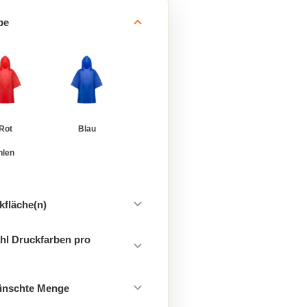
be
Rot
Blau
hlen
kfläche(n)
hl Druckfarben pro
ünschte Menge