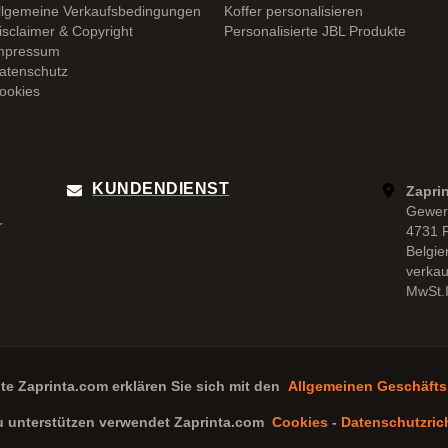
llgemeine Verkaufsbedingungen
Koffer personalisieren
isclaimer & Copyright
Personalisierte JBL Produkte
mpressum
atenschutz
ookies
KUNDENDIENST
Zapri
Gewer
r
4731 
Belgie
verka
MwSt.I
ite
Zaprinta.com
erklären Sie sich mit den
Allgemeinen Geschäft
u unterstützen verwendet
Zaprinta.com
Cookies
-
Datenschutzrich