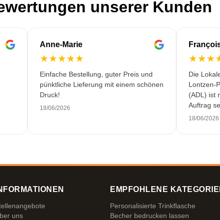
Bewertungen unserer Kunden
Anne-Marie
Françoi
★
★
★
★
★
★
★
★
Einfache Bestellung, guter Preis und
Die Lokal
pünktliche Lieferung mit einem schönen
Lontzen-P
Druck!
(ADL) ist
Auftrag se
18/06/2026
und erstkl
18/06/2026
NFORMATIONEN
EMPFOHLENE KATEGORIE
tellenangebote
Personalisierte Trinkflasche
ber uns
Becher bedrucken lassen