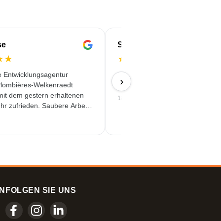
se
Serife
★
★
★
★
★
★
★
e Entwicklungsagentur
Schnell & Zuverlässig & angebot
›
lombières-Welkenraedt
Qualität erhalten
 mit dem gestern erhaltenen
18/06/2026
hr zufrieden. Saubere Arbeit
assiger Service!
N
FOLGEN SIE UNS