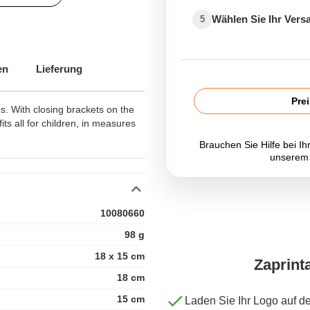
Wählen Sie Ihr Ver
5
en
Lieferung
Pre
s. With closing brackets on the
its all for children, in measures
Brauchen Sie Hilfe bei Ih
unserem
10080660
98 g
18 x 15 cm
Zaprint
18 cm
15 cm
Laden Sie Ihr Logo auf d