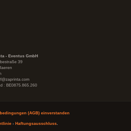
nta - Eventus GmbH
bestraße 39
Raeren
n
uf@zaprinta.com
d : BE0875.865.260
sbedingungen (AGB) einverstanden
tlinie
-
Haftungsausschluss
.