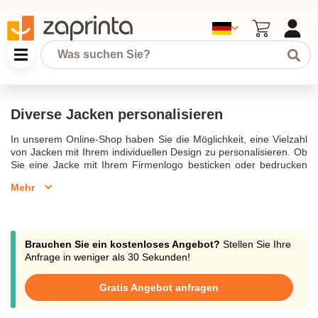
Diverse Jacken personalisieren
In unserem Online-Shop haben Sie die Möglichkeit, eine Vielzahl
von Jacken mit Ihrem individuellen Design zu personalisieren. Ob
Sie eine Jacke mit Ihrem Firmenlogo besticken oder bedrucken
lassen möchten, wir bieten eine breite Auswahl an Optionen.
Mehr
Unsere Kollektion umfasst alles von einer praktischen Softshell
Jacke bis hin zu einer wärmenden Winterjacke. Jede Jacke bietet
die perfekte Kombination aus Stil und Funktionalität und ist ideal
für jeden Anlass.Entscheiden Sie sich für eine Kapuzenjacke mit
abnehmbarer Kapuze oder vielleicht eine winddichte
Brauchen Sie ein kostenloses Angebot?
Stellen Sie Ihre
Windbreaker-Jacke; unsere Jacken sind aus hochwertigen
Anfrage in weniger als 30 Sekunden!
Materialien wie recycelten Polyester gefertigt, um sowohl Komfort
als auch Langlebigkeit zu gewährleisten. Ihre Jacken lassen sich
Gratis Angebot anfragen
mit verschiedenen Techniken bedrucken oder besticken, ob Sie
die Jacke bedrucken lassen oder sich für eine Bestickung