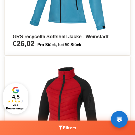
GRS recycelte Softshell-Jacke - Weinstadt
€26,02
Pro Stück, bei 50 Stück
4,5
★
★
★
★
★
288
Bewertungen
Filters