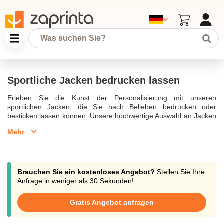
Sportliche Jacken bedrucken lassen
Erleben Sie die Kunst der Personalisierung mit unseren
sportlichen Jacken, die Sie nach Belieben bedrucken oder
besticken lassen können. Unsere hochwertige Auswahl an Jacken
bietet Ihnen die Möglichkeit, Ihr eigenes Logo auf professionelle
Mehr
Weise zu präsentieren. Von Softshelljacken über Fleecejacken bis
hin zu Regen- und Winterjacken, unsere Produkte sind nicht nur
strapazierfähig, sondern auch atmungsaktiv, um Ihnen den
ultimativen Komfort zu bieten. Wenn Sie Ihre Jacke mit Logo
bedrucken lassen möchten, bieten wir Ihnen verschiedene
Brauchen Sie ein kostenloses Angebot?
Stellen Sie Ihre
Druckverfahren, darunter Siebdruck, um sicherzustellen, dass Ihr
Anfrage in weniger als 30 Sekunden!
Logo immer sichtbar bleibt. Unsere große Auswahl an
Damenjacken in verschiedenen Farben sorgt dafür, dass Sie die
Gratis Angebot anfragen
perfekte Jacke für Ihre Bedürfnisse finden. Ob für sportliche
Aktivitäten oder als Arbeitskleidung, unsere Jacken sind ideal, um