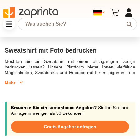
Sweatshirt mit Foto bedrucken
Möchten Sie ein Sweatshirt mit einem einzigartigen Design
bedrucken lassen? Unsere Plattform bietet Ihnen vielfältige
Möglichkeiten, Sweatshirts und Hoodies mit Ihrem eigenen Foto
oder Logo zu gestalten. Egal, ob Sie einen Pullover selbst
Mehr
gestalten, ein Hoodie mit eigenem Foto oder ein personalisiertes
Sweatshirt mit einem hochwertigen Druck erhalten möchten, wir
bieten Ihnen die perfekte Lösung. Gestalten und bedrucken Sie
Ihre Bekleidung in verschiedenen Farben und Größen, sodass Ihr
kreativer Ausdruck keine Grenzen gesetzt sind. Unsere
Brauchen Sie ein kostenloses Angebot?
Stellen Sie Ihre
bedruckten Pullover und Kapuzenpullover sind beliebt bei Damen
Anfrage in weniger als 30 Sekunden!
und Kinder und bieten eine einfache Möglichkeit, Ihren
persönlichen Stil zu zeigen. Nutzen Sie unseren Online-Designer
Gratis Angebot anfragen
und Konfigurator, um ein individuelles Sweatshirt oder Hoodie zu
gestalten. Mit unserem Textildruck können Sie Fotos und Text für