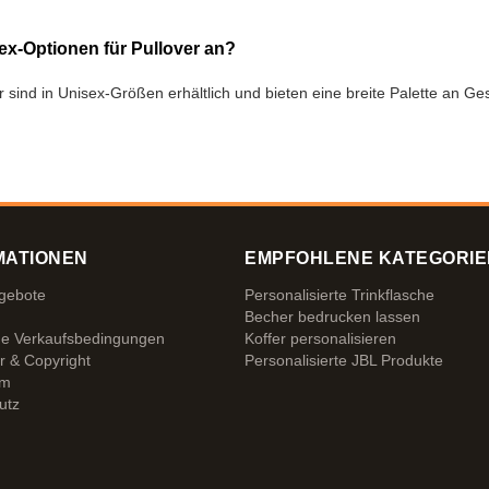
ex-Optionen für Pullover an?
r sind in Unisex-Größen erhältlich und bieten eine breite Palette an Ge
MATIONEN
EMPFOHLENE KATEGORIE
ngebote
Personalisierte Trinkflasche
Becher bedrucken lassen
ne Verkaufsbedingungen
Koffer personalisieren
r & Copyright
Personalisierte JBL Produkte
um
utz