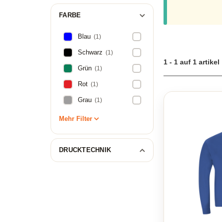
Kleidungsstück ber
oder für den Frei
FARBE
Komfort. Ob du di
einzigartiges Stü
Blau
(1)
Verfügung. Die Ve
Shirts und Poloshi
Schwarz
(1)
variieren können, 
1 - 1 auf 1 artikel
Grün
(1)
Sweatshirt Studen
Rot
(1)
Grau
(1)
Mehr Filter
DRUCKTECHNIK