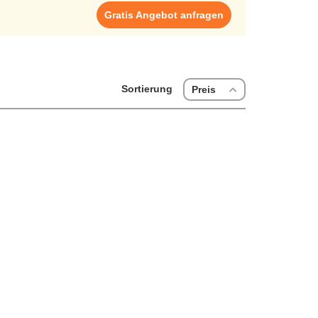
ieten dir hohe Flexibilität, sei es als Arbeitskleidung
Gratis Angebot anfragen
hochwertigen Materialien gefertigt und bieten hohen
ität bleibt stets hoch. Ideal für Studenten, die ein
drucken, die Gestaltungsmöglichkeiten stehen dir zur
 möglich, ebenso wie das Bedrucken zu lassen von T-
 um Verständnis, dass die Lieferzeit und Versandkosten
rig geworden? ► Jetzt selbst gestalten!"}
Sortierung
Preis