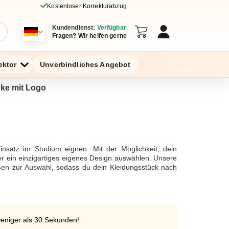
Kostenloser Korrekturabzug
Kundendienst:
Verfügbar
Fragen? Wir helfen gerne
ektor
Unverbindliches Angebot
nke mit Logo
insatz im Studium eignen. Mit der Möglichkeit, dein
er ein einzigartiges eigenes Design auswählen. Unsere
ßen zur Auswahl, sodass du dein Kleidungsstück nach
er besticken lassen möchtest, unsere hochwertigen
Werbeartikel oder Werbemittel, kannst du dein eigenes
 einer Bestellung von 6 Exemplaren erhältst du sogar
Designs, die angenehm zu tragen sind, und lass dein
n erhältst du sogar einen Preisnachlass. Das Gestalten
weniger als 30 Sekunden!
ße und Farbe festzulegen und schon steht dein neues