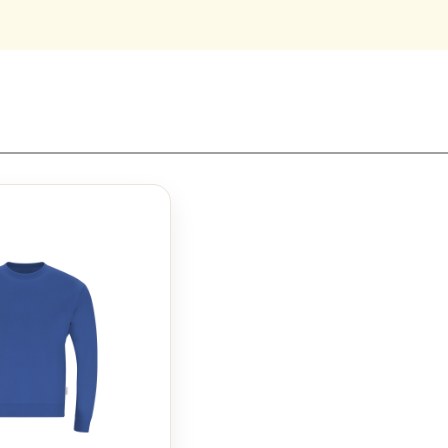
eit, um es zuzuschicken lassen. Pullover für verschiedene Aktivitäten b
zeitgebrauch. Unsere bedruckbaren Pullover und Hoodies sind aus 
ch für bedruckte oder unbedruckte Varianten entscheidest, die Qual
ck gestalten möchten. Pullover selbst gestalten oder ein Hoodie be
rwendung eines Designs mit eigenem Foto oder Text ✓ ist problemlos
rts. Pullover bedrucken zu lassen war noch nie so einfach! Wir bitten
aber wir garantieren eine hohe Qualität und zufriedene Kunden. Neugie
ten bedrucken