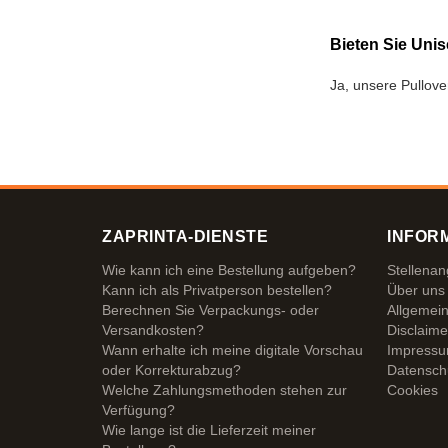
Bieten Sie Unis
Ja, unsere Pullove
ZAPRINTA-DIENSTE
INFOR
Wie kann ich eine Bestellung aufgeben?
Stellena
Kann ich als Privatperson bestellen?
Über uns
Berechnen Sie Verpackungs- oder
Allgemei
Versandkosten?
Disclaime
Wann erhalte ich meine digitale Vorschau
Impress
oder Korrekturabzug?
Datensch
Welche Zahlungsmethoden stehen zur
Cookies
Verfügung?
Wie lange ist die Lieferzeit meiner