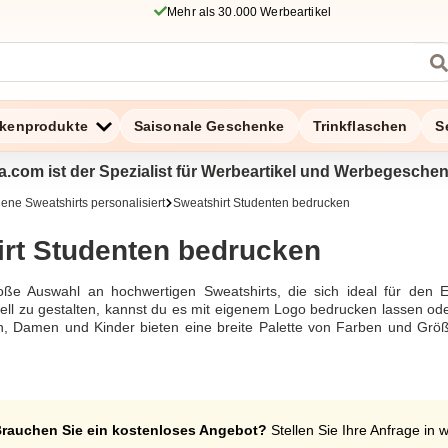
Mehr als 30.000 Werbeartikel
kenprodukte
Saisonale Geschenke
Trinkflaschen
S
a.com ist der Spezialist für Werbeartikel und Werbegesche
ene Sweatshirts personalisiert
Sweatshirt Studenten bedrucken
rt Studenten bedrucken
ße Auswahl an hochwertigen Sweatshirts, die sich ideal für den E
duell zu gestalten, kannst du es mit eigenem Logo bedrucken lassen od
n, Damen und Kinder bieten eine breite Palette von Farben und Grö
hen Vorlieben anpassen kannst. Ob du ein Sweatshirt bedrucken od
rleisten hohen Tragekomfort und Langlebigkeit. Perfekt geeignet als 
lassen, um deiner Garderobe eine persönliche Note zu verleihen. Ab
eine schnelle Lieferung ist garantiert. Wähle aus verschiedenen 
schiedene Aktivitäten bedrucken. Bestellen und bereits ab 6 Exemplare
rauchen Sie ein kostenloses Angebot?
Stellen Sie Ihre Anfrage in 
bequem online erledigen, wobei wir dir die Möglichkeit bieten, Grö