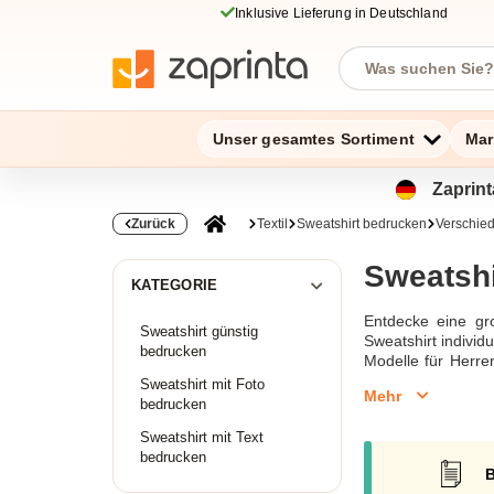
Inklusive Lieferung in Deutschland
Unser gesamtes Sortiment
Mar
Zaprint
Zurück
Textil
Sweatshirt bedrucken
Verschied
Sweatshi
KATEGORIE
Entdecke eine gro
Sweatshirt günstig
Sweatshirt indivi
bedrucken
Modelle für Herre
deinen persönlic
Sweatshirt mit Foto
Mehr
Materialien gewäh
bedrucken
Motiv aufdrucken 
Sweatshirt mit Text
einen Rabatt und 
bedrucken
Sweatshirt für ver
B
selbst kannst du 