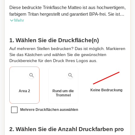
Diese bedruckte Trinkflasche Matteo ist aus hochwertigem,
farbigem Tritan hergestellt und garantiert BPA-frei. Sie ist
Mehr
hitzebeständig (bis zu 70°C). Sie hat ein großes
Fassungsvermögen von 820 ml. Der Verschluss ist mit
einer Dosiervorrichtung und einem Deckel ausgestattet, die
1. Wählen Sie die Druckfläche(n)
das Auslaufen verhindern. Mit dem passenden Gurt lässt
sie sich leicht tragen. Erhältlich in verschiedenen Farben.
Auf mehreren Stellen bedrucken? Das ist möglich. Markieren
Sie das Kästchen und wählen Sie die gewünschten
Druckbereiche für den Druck Ihres Logos aus.
Keine Bedruckung
Area 2
Rund um die
Trommel
Mehrere Druckflächen auswählen
2. Wählen Sie die Anzahl Druckfarben pro