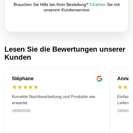
Brauchen Sie Hilfe bei Ihrer Bestellung?
Chatten
Sie mit
unserem Kundenservice
Lesen Sie die Bewertungen unserer
Kunden
Stéphane
Anne-M
★
★
★
★
★
★
★
Korrekte Nachbearbeitung und Produkte wie
Einfache
erwartet
Lieferu
19/06/2026
18/06/20