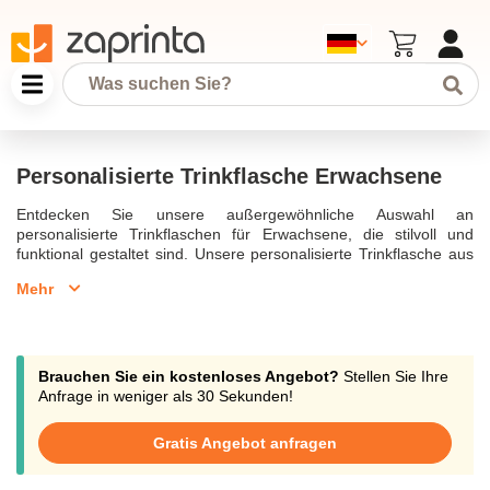
Personalisierte Trinkflasche Erwachsene
Entdecken Sie unsere außergewöhnliche Auswahl an
personalisierte Trinkflaschen für Erwachsene, die stilvoll und
funktional gestaltet sind. Unsere personalisierte Trinkflasche aus
Edelstahl bietet nicht nur ein modernes Design, sondern auch
Mehr
eine robuste und langlebige Lösung für Ihren täglichen
Flüssigkeitsbedarf, sei es beim Sport oder im Büro. Mit einem
Fassungsvermögen von 500 ml oder 750 ml, sind unsere
Trinkflaschen perfekt für kalte Getränke oder warme Getränke,
die bis zu 18 Stunden warm oder kalt bleiben. Wählen Sie eine
Brauchen Sie ein kostenloses Angebot?
Stellen Sie Ihre
Thermosflasche oder eine personalisierte Wasserflasche, um Ihre
Anfrage in weniger als 30 Sekunden!
einzigartige Identität zu reflektieren.Unsere personalisierte
Trinkflasche mit Namen ist ideal für Kinder und Erwachsene, die
Gratis Angebot anfragen
ihren Stil unterstreichen möchten. Sie können die Flasche ganz
nach Ihrem Wunschtext personalisieren und somit einzigartige