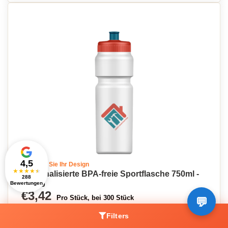
4,5
Erstellen Sie Ihr Design
★
★
★
★
★
Personalisierte BPA-freie Sportflasche 750ml -
288
Jakob
Bewertungen
€3,42
Pro Stück, bei 300 Stück
Filters