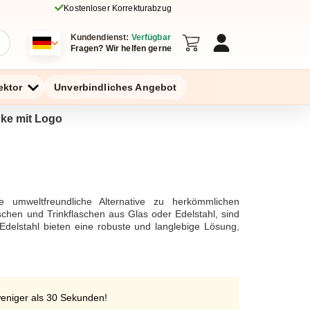
Kostenloser Korrekturabzug
Kundendienst:
Verfügbar
Fragen? Wir helfen gerne
ektor
Unverbindliches Angebot
nke mit Logo
ne umweltfreundliche Alternative zu herkömmlichen
aschen und Trinkflaschen aus Glas oder Edelstahl, sind
 Edelstahl bieten eine robuste und langlebige Lösung,
 perfekt für kohlensäurehaltige Getränke macht. Aus
kmüll bei und fördern den Einsatz von plastikfreien
 sind ideal für Personen, die ein schadstofffreies und
 Aluminium und Edelstahl, bieten eine Vielzahl von
haften einen wichtigen Beitrag zu einer nachhaltigen
weniger als 30 Sekunden!
 dass man umweltfreundlich bleibt, ohne auf Stil oder