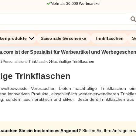
Mehr als 30.000 Werbeartikel
kenprodukte
Saisonale Geschenke
Trinkflaschen
S
a.com ist der Spezialist für Werbeartikel und Werbegesche
t
Personalisierte Trinkflasche
Nachhaltige Trinkflaschen
ige Trinkflaschen
mweltbewusste Verbraucher, bieten nachhaltige Trinkflaschen ei
iese innovativen Produkte, einschließlich wiederverwendbaren Trinkfl
tig, sondern auch praktisch und stilvoll. Besonders Trinkflaschen aus
lichen Gebrauch. Sie sind doppelwandig und auslaufsicher, was sie
al hergestellt und BPA frei, tragen sie zur Reduzierung von Plasti
kflaschen aus Glas, wie die federleichten und bruchsicheren Modelle,
les Trinkerlebnis bevorzugen. Die verschiedenen Materialien, wie
e zu jedem Stil passen, während die mehrweg und recyclebar Eigensc
rauchen Sie ein kostenloses Angebot?
Stellen Sie Ihre Anfrage in 
en. Mit einem nachhaltigen Produkt wie diesem kann man sicherstellen,