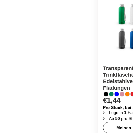
Transparen
Trinkflasch
Edelstahlve
Fladungen
€1,44
Pro Stück, bei
Logo in
1
Fa
Ab
50
pro St
Meinen 