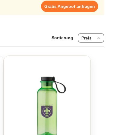
rben und Größen erhältlich, darunter 500 ml, 750 ml,
Gratis Angebot anfragen
nfest, was sie ideal für den täglichen Gebrauch macht.
d perfekt für unterwegs. Von soulbottles bis zu Klean
unktional sind. Suchen Sie nach einer ideale Kinder
 eine Vielzahl von Möglichkeiten, die den individuellen
Sortierung
Preis