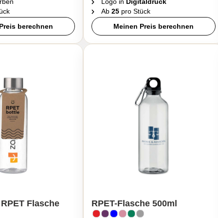
rben
Logo in
Digitaldruck
ück
Ab
25
pro Stück
Preis berechnen
Meinen Preis berechnen
 RPET Flasche
RPET-Flasche 500ml