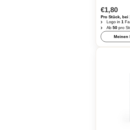
€1,80
Pro Stück, bei
Logo in
1
Fa
Ab
50
pro St
Meinen 