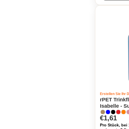
Erstellen Sie Ihr 
rPET Trinkf
Isabelle - S
€1,61
Pro Stück, bei