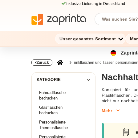
Inklusive Lieferung in Deutschland
Unser gesamtes Sortiment
Mar
Zaprint
Zurück
Trinkflaschen und Tassen personalisier
Nachhalt
KATEGORIE
Konzipiert für u
Fahrradflasche
Plastikflaschen. D
bedrucken
nicht nur nachhal
ideal für den täg
Glasflaschen
Mehr
recyceltem Materi
bedrucken
Trinkflaschen.Trin
Personalisierte
geschmacksneutra
Thermosflasche
Möglichkeiten, di
B
Lebensweise leist
Personalisierte