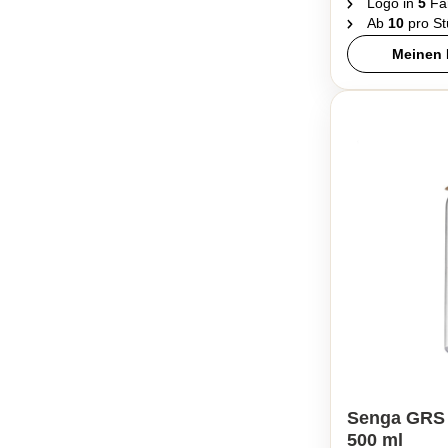
Logo in
5
Fa
Ab
10
pro St
Meinen 
Senga GRS
500 ml