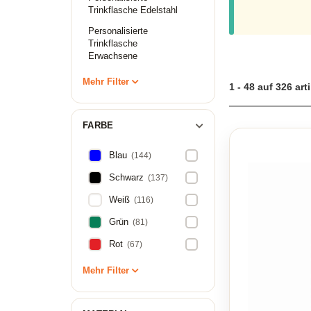
Funktionalität ve
Trinkflasche Edelstahl
und 1l Varianten. 
Die stilvollen un
Personalisierte
Kanteen, es gibt 
Trinkflasche
Trinkflasche oder 
Erwachsene
Bedürfnissen gere
Mehr Filter
1 - 48 auf 326 art
Nachhaltige Trinkf
FARBE
Blau
(144)
Schwarz
(137)
Weiß
(116)
Grün
(81)
Rot
(67)
Mehr Filter