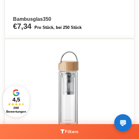
Bambusglas350
€7,34
Pro Stück, bei 250 Stück
4,5
★
★
★
★
★
288
Bewertungen
Filters