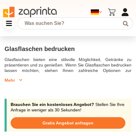
Glasflaschen bedrucken
Glasflaschen bieten eine stilvolle Möglichkeit, Getränke zu
präsentieren und zu genießen. Wenn Sie Glasflaschen bedrucken
lassen möchten, stehen Ihnen zahlreiche Optionen zur
Verfügung. Unsere Glasflaschen sind hochwertig und langlebig,
Mehr
perfekt als Werbeartikel oder für den persönlichen Gebrauch. Ob
für die Gastronomie oder als Werbegeschenke, die individuell
gestalteten Flaschen mit Ihrem Logo werden sicherlich gut zur
Geltung kommen. Sie können Glasflaschen mit Logo bedrucken,
um ein einzigartiges Werbemittel zu schaffen, das in Erinnerung
Brauchen Sie ein kostenloses Angebot?
Stellen Sie Ihre
bleibt. Verschiedene Druckverfahren wie Siebdruck oder
Anfrage in weniger als 30 Sekunden!
Digitaldruck erlauben es, das Design ganz individuell zu gestalten.
Lassen Sie Ihrer Kreativität freien Lauf und entscheiden Sie, wie
Gratis Angebot anfragen
Ihre bedruckten Flaschen aussehen sollen. Dank der robusten
Bauweise aus Borosilikatglas sind die Flaschen nicht nur