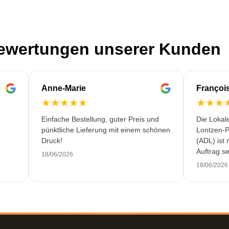
Bewertungen unserer Kunden
Anne-Marie
Françoi
★
★
★
★
★
★
★
★
Einfache Bestellung, guter Preis und
Die Lokal
pünktliche Lieferung mit einem schönen
Lontzen-P
Druck!
(ADL) ist
Auftrag se
18/06/2026
und erstkl
18/06/2026