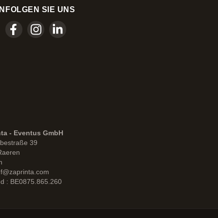
N
FOLGEN SIE UNS
nta - Eventus GmbH
bestraße 39
Raeren
n
uf@zaprinta.com
d : BE0875.865.260