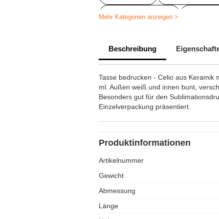
Tassen bedrucken
Personal
Mehr Kategorien anzeigen >
Tasse selbst gestalten
Kaff
Beschreibung
Eigenschaft
Tasse mit Logo
Werbeartike
Personalisierter Becher
Per
Tasse bedrucken - Celio aus Keramik 
ml. Außen weiß und innen bunt, versc
Tasse bedrucken Text
Pers
Besonders gut für den Sublimationsdru
Einzelverpackung präsentiert.
Personalisierte Tasse Unternehme
Produktinformationen
Artikelnummer
Gewicht
Abmessung
Länge