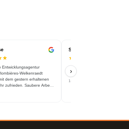
se
Serife
★
★
★
★
★
★
★
e Entwicklungsagentur
Schnell & Zuverlässig & angebot
›
lombières-Welkenraedt
Qualität erhalten
 mit dem gestern erhaltenen
18/06/2026
hr zufrieden. Saubere Arbeit
assiger Service!