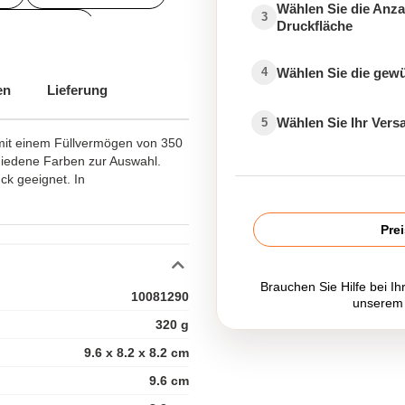
Wählen Sie die Anza
3
Druckfläche
isierte Tasse
eetasse bedrucken
Wählen Sie die gew
4
en
Lieferung
l Tasse
Wählen Sie Ihr Ver
5
sonalisierter Becher günstig
mit einem Füllvermögen von 350
hiedene Farben zur Auswahl.
onalisierte Tasse Name
ck geeignet. In
n
Pre
Brauchen Sie Hilfe bei Ih
10081290
unserem
320 g
9.6 x 8.2 x 8.2 cm
9.6 cm