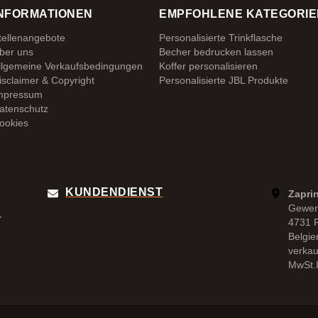
NFORMATIONEN
EMPFOHLENE KATEGORIE
tellenangebote
Personalisierte Trinkflasche
ber uns
Becher bedrucken lassen
llgemeine Verkaufsbedingungen
Koffer personalisieren
isclaimer & Copyright
Personalisierte JBL Produkte
mpressum
atenschutz
ookies
KUNDENDIENST
Zapri
Gewer
r
4731 
Belgie
verka
MwSt.I