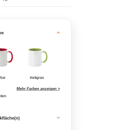
be
Rot
Hellgrün
Mehr Farben anzeigen >
hlen
kfläche(n)