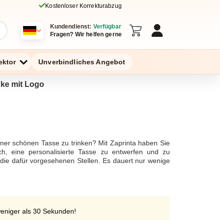
Kostenloser Korrekturabzug
Kundendienst:
Verfügbar
Fragen? Wir helfen gerne
ektor
Unverbindliches Angebot
nke mit Logo
iner schönen Tasse zu trinken? Mit Zaprinta haben Sie
ach, eine personalisierte Tasse zu entwerfen und zu
 die dafür vorgesehenen Stellen. Es dauert nur wenige
en Mengen erhältlich, ab 10 Produkten, damit Sie Ihre
worten, indem Sie sich telefonisch, per Live-Chat oder
weniger als 30 Sekunden!