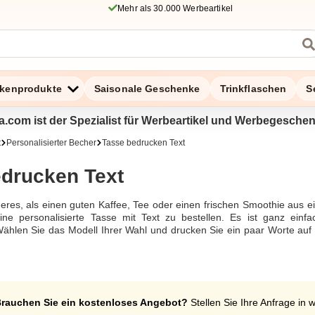
Mehr als 30.000 Werbeartikel
kenprodukte
Saisonale Geschenke
Trinkflaschen
S
a.com ist der Spezialist für Werbeartikel und Werbegesche
t
Personalisierter Becher
Tasse bedrucken Text
drucken Text
eres, als einen guten Kaffee, Tee oder einen frischen Smoothie aus e
eine personalisierte Tasse mit Text zu bestellen. Es ist ganz einf
. Wählen Sie das Modell Ihrer Wahl und drucken Sie ein paar Worte auf
önliches Objekt zu gestalten. Unsere Bestellungen sind auch in klein
 vervielfachen können. Lassen Sie sich beraten und Ihre Fragen beant
support@zaprinta.com an unseren Kundenservice wenden.
ext
rauchen Sie ein kostenloses Angebot?
Stellen Sie Ihre Anfrage in 