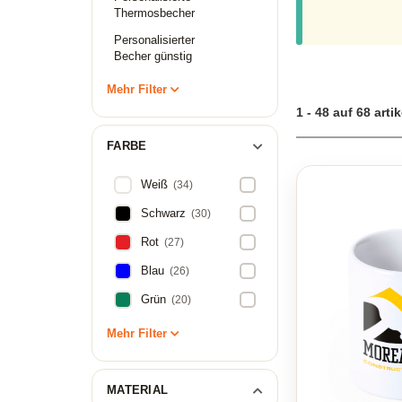
Thermosbecher
Personalisierter
Becher günstig
Mehr Filter
1 - 48 auf 68 artik
FARBE
Weiß
(34)
Schwarz
(30)
Rot
(27)
Blau
(26)
Grün
(20)
Mehr Filter
MATERIAL