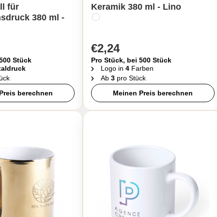
ll für
Keramik 380 ml - Lino
sdruck 380 ml -
€2,24
 500 Stück
Pro Stück, bei 500 Stück
taldruck
Logo in
4
Farben
ück
Ab
3
pro Stück
Preis berechnen
Meinen Preis berechnen