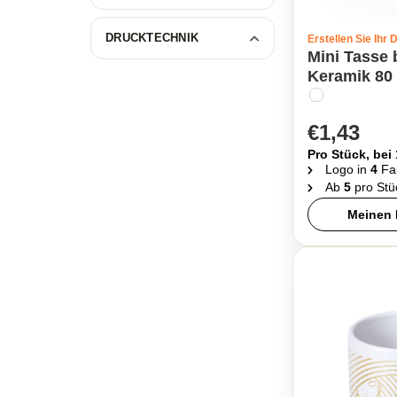
DRUCKTECHNIK
Erstellen Sie Ihr 
Mini Tasse
Keramik 80 
€1,43
Pro Stück, bei
Logo in
4
Fa
Ab
5
pro Stü
Meinen 