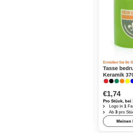
Erstellen Sie Ihr 
Tasse bedr
Keramik 370
€1,74
Pro Stück, bei
Logo in
1
Fa
Ab
3
pro Stü
Meinen 