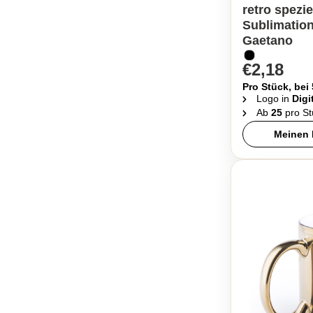
retro spezie
Sublimation
Gaetano
€2,18
Pro Stück, bei
Logo in
Digi
Ab
25
pro St
Meinen 