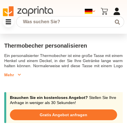
Thermobecher personalisieren
Ein personalisierter Thermobecher ist eine große Tasse mit einem
Henkel und einem Deckel, in der Sie Ihre Getränke lange warm
halten können. Normalerweise wird diese Tasse mit einem Logo
oder einem Text personalisiert. Wenn Sie ein nützliches
Mehr
Firmengeschenk suchen, ist die personalisierte Tasse genau das
Richtige für Sie. Sie kann aus Keramik, Porzellan, Kunststoff,
Edelstahl oder sogar Bambus hergestellt werden. Der
Isolierbecher wird jedoch meist aus Edelstahl hergestellt und
verfügt manchmal über eine Doppelwand, die für eine perfekte
Brauchen Sie ein kostenloses Angebot?
Stellen Sie Ihre
Isolierung sorgt und das Getränk viele Stunden lang warm hält.
Anfrage in weniger als 30 Sekunden!
Die Drucktechnik, die für die Beschriftung des Bechers verwendet
wird, kann Sublimationsdruck, Stempeldruck, Lasergravur,
Gratis Angebot anfragen
Digitaldruck, usw. sein. Die personalisierte isothermische Tasse
kann verschiedene Formen und Farben haben. Auf Zaprinta