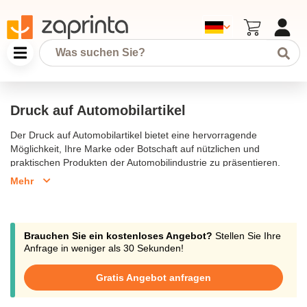
Druck auf Automobilartikel
Der Druck auf Automobilartikel bietet eine hervorragende
Möglichkeit, Ihre Marke oder Botschaft auf nützlichen und
praktischen Produkten der Automobilindustrie zu präsentieren.
Von bedruckten Kfz-Zubehörteilen bis hin zu personalisierten
Mehr
Reinigungs- und Wartungsprodukten, unser Sortiment umfasst
alles, was Autofahrer benötigen. Ideal für Werbeaktionen, Messen
oder als Geschenk für Kunden und Mitarbeiter, können diese
Artikel mit Ihrem Logo oder einer speziellen Nachricht versehen
Brauchen Sie ein kostenloses Angebot?
Stellen Sie Ihre
werden, um maximale Sichtbarkeit und Wirkung zu erzielen.
Anfrage in weniger als 30 Sekunden!
Gratis Angebot anfragen