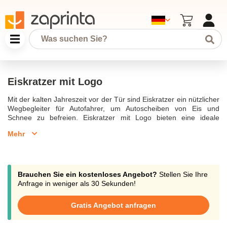
Eiskratzer mit Logo
Mit der kalten Jahreszeit vor der Tür sind Eiskratzer ein nützlicher
Wegbegleiter für Autofahrer, um Autoscheiben von Eis und
Schnee zu befreien. Eiskratzer mit Logo bieten eine ideale
Werbemöglichkeit, um Sichtbarkeit für Ihr Unternehmen zu
Mehr
schaffen. Diese praktischen Eiskratzer eignen sich hervorragend
als Werbeartikel oder Werbemittel, um das Entfernen von Eis und
Schnee zu erleichtern und gleichzeitig Ihre Werbebotschaft zu
verbreiten. Eiskratzer mit Handgriff oder integriertem Handschuh
bieten zusätzlichen Komfort in schneereichen Regionen. Die
Brauchen Sie ein kostenloses Angebot?
Stellen Sie Ihre
große Druckfläche ermöglicht das Eiskratzer bedrucken mit Ihrem
Anfrage in weniger als 30 Sekunden!
Firmenlogo, was zu einer hohen Werbewirkung führt. Eiskratzer
aus robustem Kunststoff sind in verschiedenen Farben erhältlich,
Gratis Angebot anfragen
je nach Modell. Bedruckte Eiskratzer liefern eine schnelle und
effektive Werbeanbringung auf den Eiskratzer und eignen sich als