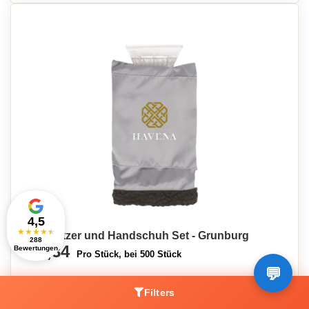
4,5
★
★
★
★
★
Eiskratzer und Handschuh Set - Grunburg
288
€2,34
Bewertungen
Pro Stück, bei 500 Stück
Filters