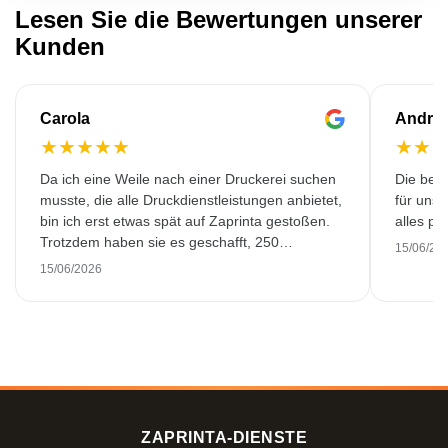
Lesen Sie die Bewertungen unserer
Kunden
Carola
Andre
★
★
★
★
★
★
★
Da ich eine Weile nach einer Druckerei suchen
Die bedr
musste, die alle Druckdienstleistungen anbietet,
für unse
bin ich erst etwas spät auf Zaprinta gestoßen.
alles pr
Trotzdem haben sie es geschafft, 250
15/06/20
wunderschön bedruckte Emaillebecher
15/06/2026
pünktlich zu liefern. Ich bin sehr zufrieden.
Vielen Dank!
ZAPRINTA-DIENSTE