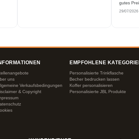
gutes Prei
29/07/2026
NFORMATIONEN
EMPFOHLENE KATEGORIE
tellenangebote
Personalisierte Trinkflasche
ber uns
Becher bedrucken lassen
llgemeine Verkaufsbedingungen
Koffer personalisieren
isclaimer & Copyright
Personalisierte JBL Produkte
mpressum
atenschutz
ookies