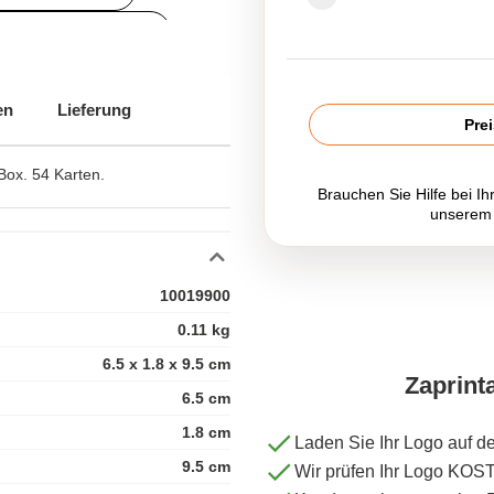
edruckte Reisespiele
en
Lieferung
Pre
 Box. 54 Karten.
Brauchen Sie Hilfe bei Ih
unserem
10019900
0.11 kg
6.5 x 1.8 x 9.5 cm
Zaprint
6.5 cm
1.8 cm
Laden Sie Ihr Logo auf d
9.5 cm
Wir prüfen Ihr Logo KO