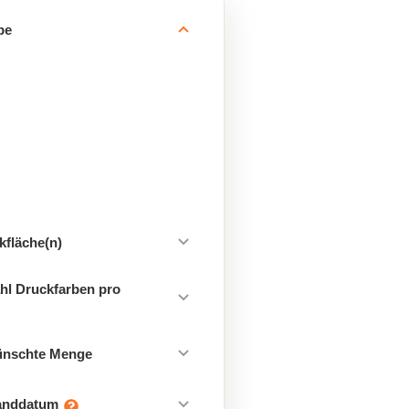
be
kfläche(n)
hl Druckfarben pro
ünschte Menge
sanddatum