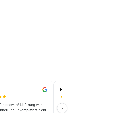
Rachida
★
★
★
★
★
★
★
ehlenswert! Lieferung war
Professionelles Auftreten. Klare 
›
chnell und unkompliziert. Sehr
korrekte Vereinbarungen.