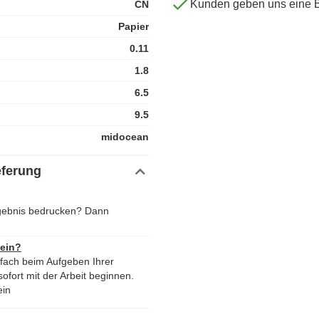
Kunden geben uns eine 
CN
Papier
0.11
1.8
6.5
9.5
midocean
eferung
rgebnis bedrucken? Dann
 ein?
nfach beim Aufgeben Ihrer
ofort mit der Arbeit beginnen.
ein