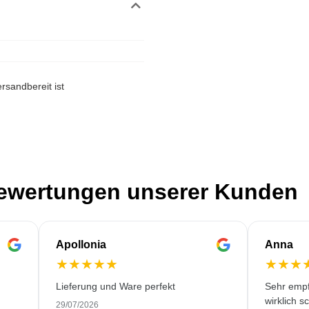
rsandbereit ist
Bewertungen unserer Kunden
Apollonia
Anna
★
★
★
★
★
★
★
★
Lieferung und Ware perfekt
Sehr empf
wirklich s
29/07/2026