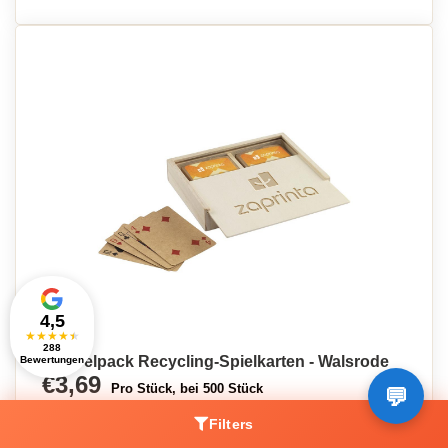
4,5
★
★
★
★
★
288
Doppelpack Recycling-Spielkarten - Walsrode
Bewertungen
€3,69
Pro Stück, bei 500 Stück
Filters