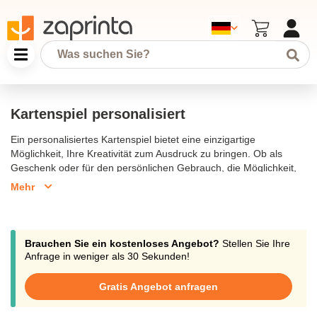
Kartenspiel personalisiert
Ein personalisiertes Kartenspiel bietet eine einzigartige
Möglichkeit, Ihre Kreativität zum Ausdruck zu bringen. Ob als
Geschenk oder für den persönlichen Gebrauch, die Möglichkeit,
Spielkarten mit eigenen Fotos oder Designs zu gestalten, macht
Mehr
jedes Kartenspiel besonders. Sie können die Vorder- und
Rückseite der Karten individuell gestalten und drucken lassen, um
ein wirklich einzigartiges Spiel zu kreieren. Unsere
personalisierten Kartenspiele sind ideal für Poker, Skat oder
Brauchen Sie ein kostenloses Angebot?
Stellen Sie Ihre
andere beliebte Spiele und eignen sich auch hervorragend als
Anfrage in weniger als 30 Sekunden!
Werbegeschenk. Lassen Sie Ihrer Fantasie freien Lauf und
gestalten Sie Spielkarten, die Ihre Persönlichkeit widerspiegeln.
Gratis Angebot anfragen
Kartenspiel personalisiert