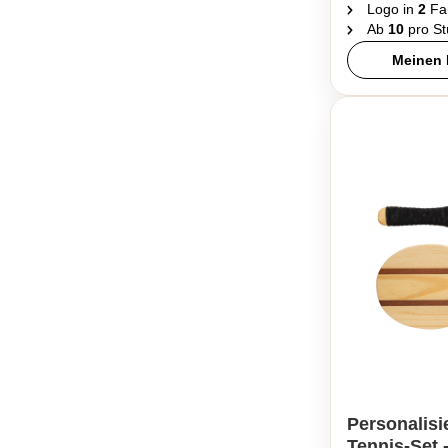
Logo in
2
Fa
Ab
10
pro St
Meinen 
Personalisi
Tennis-Set 