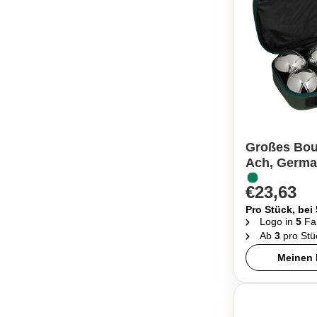
Großes Boul
Ach, Germ
€23,63
Pro Stück, bei
Logo in
5
Fa
Ab
3
pro Stü
Meinen 