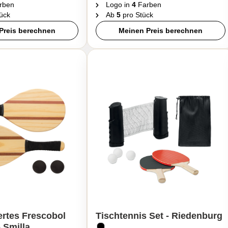
rben
Logo in
4
Farben
ück
Ab
5
pro Stück
Preis berechnen
Meinen Preis berechnen
ertes Frescobol
Tischtennis Set - Riedenburg
- Smilla