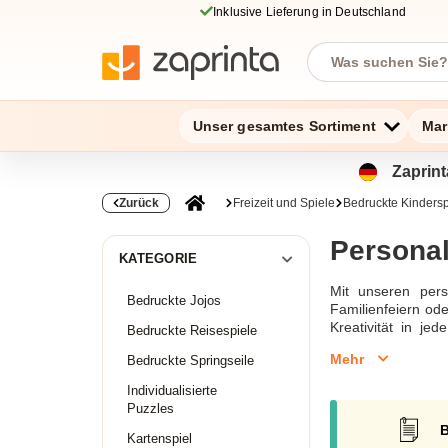
Inklusive Lieferung in Deutschland
Unser gesamtes Sortiment
Mar
Zaprint
Zurück
Freizeit und Spiele
Bedruckte Kindersp
Personal
KATEGORIE
Mit unseren pers
Bedruckte Jojos
Familienfeiern od
Kreativität in je
Bedruckte Reisespiele
Unterhaltung garan
Mehr
Bedruckte Springseile
Individualisierte
Puzzles
B
Kartenspiel