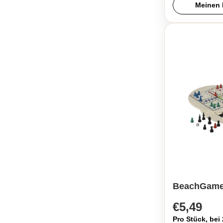
Meinen 
BeachGam
€5,49
Pro Stück, bei