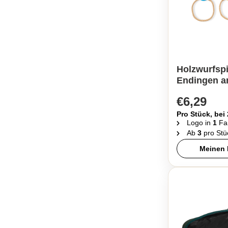
Holzwurfspi
Endingen a
€6,29
Pro Stück, bei
Logo in
1
Fa
Ab
3
pro Stü
Meinen 