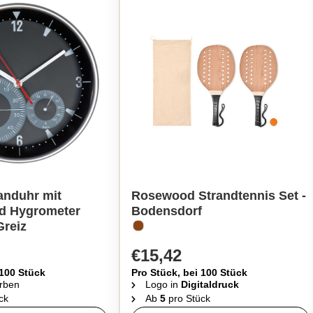
nduhr mit
Rosewood Strandtennis Set -
d Hygrometer
Bodensdorf
Greiz
€15,42
 100 Stück
Pro Stück, bei 100 Stück
rben
Logo in
Digitaldruck
ck
Ab
5
pro Stück