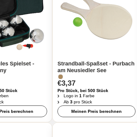
es Spielset -
Strandball-Spaßset - Purbach
any
am Neusiedler See
€3,37
 50 Stück
Pro Stück, bei 500 Stück
rben
Logo in
1
Farbe
ck
Ab
3
pro Stück
Preis berechnen
Meinen Preis berechnen