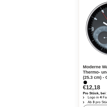
Moderne Wa
Thermo- un
(25.3 cm) - 
€12,18
Pro Stück, bei
Logo in
4
Fa
Ab
3
pro Stü