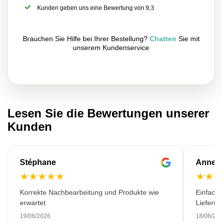
Kunden geben uns eine Bewertung von 9,3
Brauchen Sie Hilfe bei Ihrer Bestellung?
Chatten
Sie mit
unserem Kundenservice
Lesen Sie die Bewertungen unserer
Kunden
Stéphane
Anne-M
★
★
★
★
★
★
★
Korrekte Nachbearbeitung und Produkte wie
Einfache
erwartet
Lieferu
19/06/2026
18/06/20