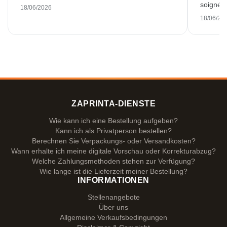
soigné e
18/06/2026
18/06/20
ZAPRINTA-DIENSTE
Wie kann ich eine Bestellung aufgeben?
Kann ich als Privatperson bestellen?
Berechnen Sie Verpackungs- oder Versandkosten?
Wann erhalte ich meine digitale Vorschau oder Korrekturabzug?
Welche Zahlungsmethoden stehen zur Verfügung?
Wie lange ist die Lieferzeit meiner Bestellung?
INFORMATIONEN
Stellenangebote
Über uns
Allgemeine Verkaufsbedingungen