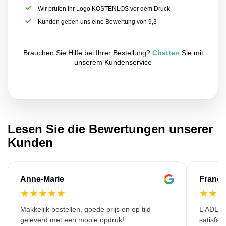
Wir prüfen Ihr Logo KOSTENLOS vor dem Druck
Kunden geben uns eine Bewertung von 9,3
Brauchen Sie Hilfe bei Ihrer Bestellung?
Chatten
Sie mit
unserem Kundenservice
Lesen Sie die Bewertungen unserer
Kunden
Anne-Marie
Franço
★
★
★
★
★
★
★
Makkelijk bestellen, goede prijs en op tijd
L'ADL L
geleverd met een mooie opdruk!
satisfai