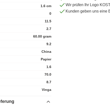
Wir prüfen Ihr Logo KO
1.6 cm
Kunden geben uns eine 
0
11.5
2.7
60.00 gram
9.2
China
Papier
1.6
70.0
8.7
Vinga
eferung