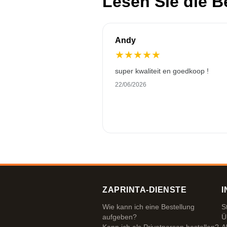
Lesen Sie die 
Andy
★
★
★
★
★
super kwaliteit en goedkoop !
22/06/2026
ZAPRINTA-DIENSTE
I
Wie kann ich eine Bestellung
S
aufgeben?
Ü