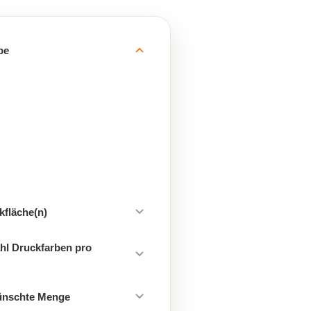
be
kfläche(n)
hl Druckfarben pro
ünschte Menge