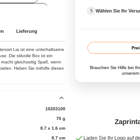
edruckte Reisespiele
Wählen Sie Ihr Ver
5
erse Werbeartikel
en
Lieferung
Pre
rtenset Lia ist eine unterhaltsame
e. Die stilvolle Box ist ein
d macht gleichzeitig Spaß, wenn
Brauchen Sie Hilfe bei Ih
ielen. Heben Sie mithilfe dieses
unserem
.
10203100
70 g
Zaprint
8.7 x 1.6 cm
8.7 cm
Laden Sie Ihr Logo auf d