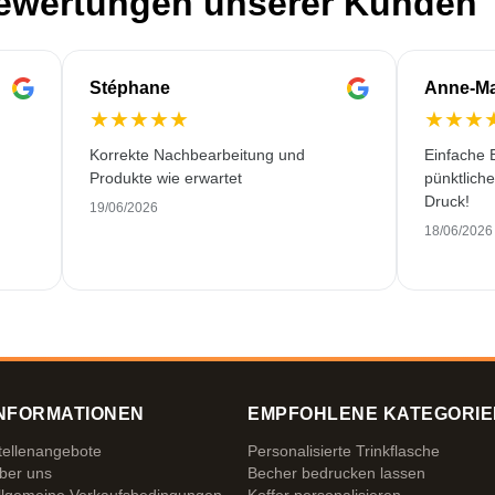
Bewertungen unserer Kunden
Stéphane
Anne-Ma
★
★
★
★
★
★
★
★
Korrekte Nachbearbeitung und
Einfache B
Produkte wie erwartet
pünktlich
Druck!
19/06/2026
18/06/2026
NFORMATIONEN
EMPFOHLENE KATEGORIE
tellenangebote
Personalisierte Trinkflasche
ber uns
Becher bedrucken lassen