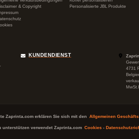
llgemeine Verkaufsbedingungen
Koffer personalisieren
isclaimer & Copyright
Personalisierte JBL Produkte
mpressum
atenschutz
ookies
KUNDENDIENST
Zapri
Gewer
r
4731 
Belgie
verka
MwSt.I
ite
Zaprinta.com
erklären Sie sich mit den
Allgemeinen Geschäft
u unterstützen verwendet
Zaprinta.com
Cookies
-
Datenschutzrich