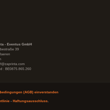
nta - Eventus GmbH
bestraße 39
Raeren
n
uf@zaprinta.com
d : BE0875.865.260
sbedingungen (AGB) einverstanden
tlinie
-
Haftungsausschluss
.