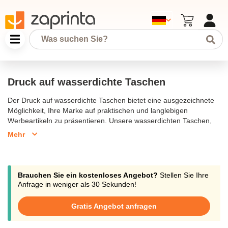
Druck auf wasserdichte Taschen
Der Druck auf wasserdichte Taschen bietet eine ausgezeichnete
Möglichkeit, Ihre Marke auf praktischen und langlebigen
Werbeartikeln zu präsentieren. Unsere wasserdichten Taschen,
hergestellt aus robusten Materialien wie PVC oder Polyester,
Mehr
schützen Ihre persönlichen Gegenstände vor Wasser und
Schmutz. Sie sind ideal für Outdoor-Aktivitäten, Reisen oder den
täglichen Gebrauch. Diese Taschen können individuell mit Ihrem
Logo oder einer Botschaft bedruckt werden, um ein einzigartiges
Brauchen Sie ein kostenloses Angebot?
Stellen Sie Ihre
und funktionales Werbegeschenk zu schaffen. Mit verschiedenen
Anfrage in weniger als 30 Sekunden!
Größen und Designs zur Auswahl, sind unsere wasserdichten
Taschen die perfekte Lösung, um Ihre Marke stilvoll zu
Gratis Angebot anfragen
präsentieren.