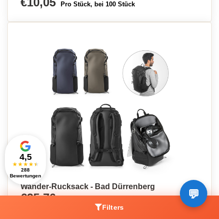
€10,05
Pro Stück, bei 100 Stück
4,5
★
★
★
★
★
288
Bewertungen
Wander-Rucksack - Bad Dürrenberg
€25,76
Pro Stück, bei 50 Stück
Filters