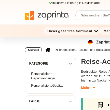
Inklusive Lieferung in Deutschland
Unser gesamtes Sortiment
Mar
Zaprint
Zurück
Personalisierte Taschen und Rucksäck
Reise-A
KATEGORIE
Bedruckte Reise-A
Personalisierte
werden sie zu nütz
Gepäckanhänger
bis hin zu Nackenk
PersonalisierteGepäckwaagen
Mehr
FARBE
B