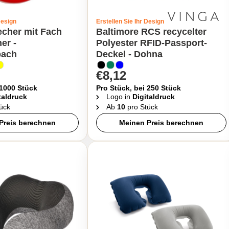
Design
Erstellen Sie Ihr Design
echer mit Fach
Baltimore RCS recycelter
er -
Polyester RFID-Passport-
bach
Deckel - Dohna
€8,12
 1000 Stück
Pro Stück, bei 250 Stück
taldruck
Logo in
Digitaldruck
ück
Ab
10
pro Stück
Preis berechnen
Meinen Preis berechnen