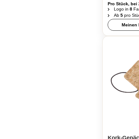
Pro Stück, bei
Logo in
8
Fa
Ab
5
pro Stü
Meinen 
Kork-Gepäc