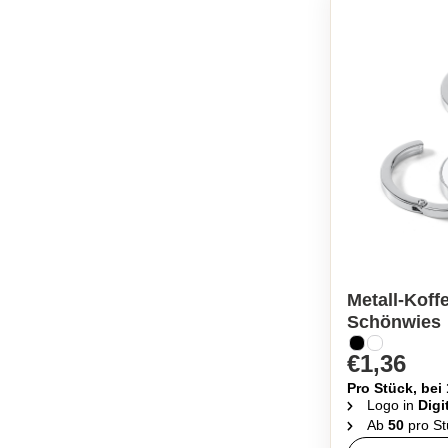
Metall-Koff
Schönwies
€1,36
Pro Stück, bei
Logo in
Digi
Ab
50
pro St