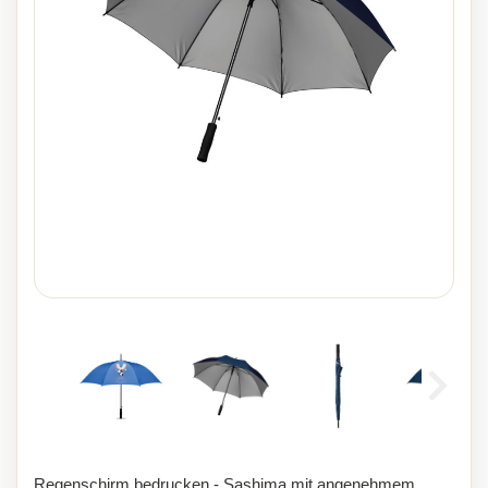
Regenschirm bedrucken - Sashima mit angenehmem