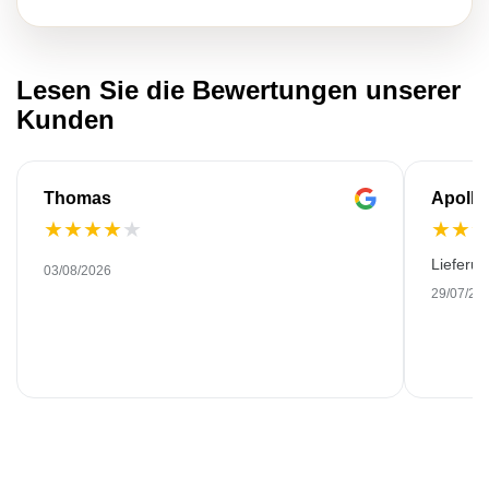
Lesen Sie die Bewertungen unserer
Kunden
Thomas
Apollo
★
★
★
★
★
★
★
Lieferu
03/08/2026
29/07/20