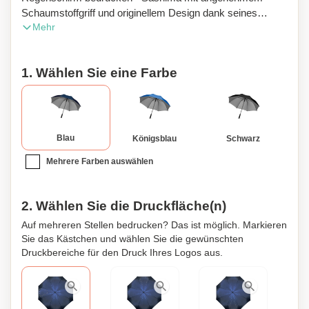
Schaumstoffgriff und originellem Design dank seines
Mehr
silbernen Innenraums. Mit 8 Streben. Sein Durchmesser
beträgt 120 cm. Der Schirm ist aus Polyester gefertigt und
bietet dank seiner schwarzen Metallstreben einen sehr
1. Wählen Sie eine Farbe
guten Windschutz. Mit manueller Öffnung et d'une mit
Schaumstoffgriff. In verschiedenen Farben erhältlich.
Blau
Königsblau
Schwarz
Mehrere Farben auswählen
2. Wählen Sie die Druckfläche(n)
Auf mehreren Stellen bedrucken? Das ist möglich. Markieren
Sie das Kästchen und wählen Sie die gewünschten
Druckbereiche für den Druck Ihres Logos aus.