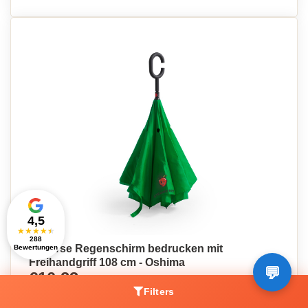
4,5
★
★
★
★
★
288
Reverse Regenschirm bedrucken mit
Bewertungen
Freihandgriff 108 cm - Oshima
€10,23
Pro Stück, bei 100 Stück
Filters