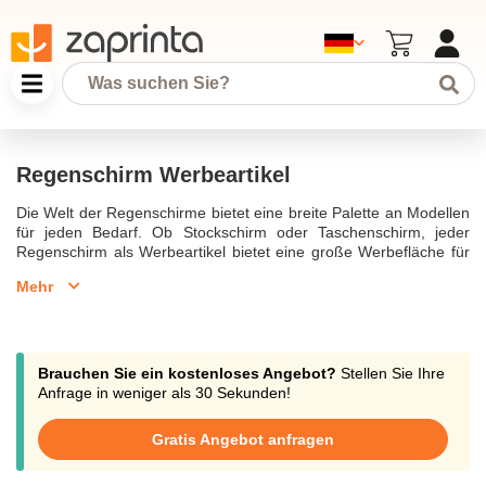
Regenschirm Werbeartikel
Die Welt der Regenschirme bietet eine breite Palette an Modellen
für jeden Bedarf. Ob Stockschirm oder Taschenschirm, jeder
Regenschirm als Werbeartikel bietet eine große Werbefläche für
Ihre Werbebotschaft. Regenschirme bedrucken zu lassen,
Mehr
insbesondere Regenschirme mit Logo, ist eine hervorragende
Möglichkeit, Ihr Firmenlogo stilvoll zur Schau zu stellen, sei es bei
schlechtem Wetter oder auf Messen und Events. Dank der
großen Druckfläche und der hochwertigen Materialien sind
bedruckte Regenschirme langlebig und robust, ideal als
Brauchen Sie ein kostenloses Angebot?
Stellen Sie Ihre
Streuartikel oder als besonderes Werbegeschenk für
Anfrage in weniger als 30 Sekunden!
Geschäftspartner.Je nach Modell können Sie zwischen
verschiedenen Designs wählen und die Schirme individuell
Gratis Angebot anfragen
bedrucken lassen. Vom robusten Stockschirm mit Rundhakengriff
bis zum praktischen Taschenschirm, jeder Regenschirm bietet