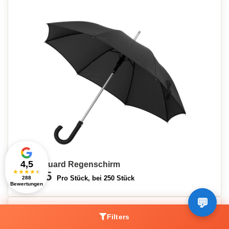
4,5
LogoGuard Regenschirm
★
★
★
★
★
€7,85
Pro Stück, bei 250 Stück
288
Bewertungen
Filters