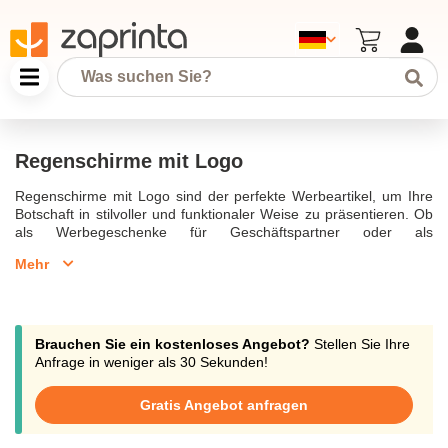
Regenschirme mit Logo
Regenschirme mit Logo sind der perfekte Werbeartikel, um Ihre
Botschaft in stilvoller und funktionaler Weise zu präsentieren. Ob
als Werbegeschenke für Geschäftspartner oder als
Mitarbeitergeschenk, personalisierte Regenschirme bieten eine
Mehr
große Werbefläche für Ihr Firmenlogo. Eignen sich Regenschirme
doch hervorragend als Werbemittel, da sie nicht nur bei
schlechtem Wetter nützlich sind, sondern auch als streuartikel
eine hohe Sichtbarkeit garantieren. Dank der großen Auswahl an
Modellen können Sie je nach Modell bedrucken lassen, sei es ein
Brauchen Sie ein kostenloses Angebot?
Stellen Sie Ihre
Stockschirm oder ein Taschenschirm, beide eignen sich als
Anfrage in weniger als 30 Sekunden!
robuste und langlebige Werbeschirme. Bedruckte Schirme mit
Ihrem Logo sind eine hervorragende Möglichkeit, Ihre Marke in
Gratis Angebot anfragen
verschiedenen Segmenten der Regenschirme zu präsentieren.
Die hochwertigen Schirme sind in verschiedenen Designs